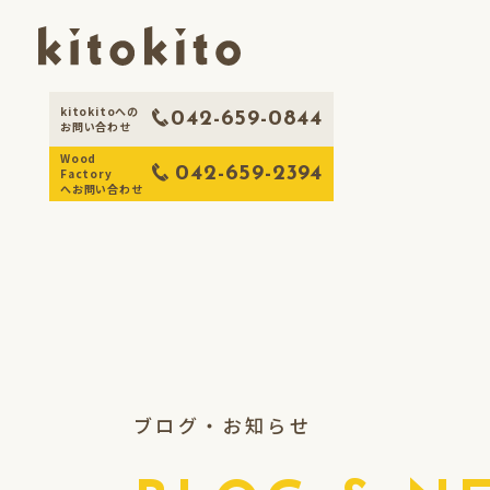
kitokitoへの
会社概要
木のコンシェルジュ事業
Wood Factory（就労継続
042-659-0844
お問い合わせ
Wood
042-659-2394
Factory
木のコンシェルジュ
代表理事あいさつ
Wood Factory
サービ
理事
施設
へお問い合わせ
事業概要
事業概要
ブログ・お知らせ