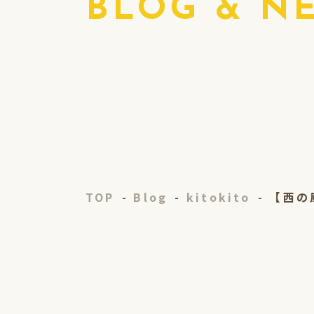
BLOG & N
TOP
Blog
kitokito
【西の