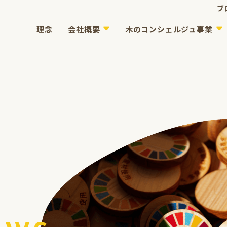
ブ
会社概要
木のコンシェルジュ事業
理念
支援B型事業所）
ス一覧
紹介
概要
ご相談の流れ
会社概要
作業紹介
受け入れについ
アクセス
よくあるご質問
よくあるご質問